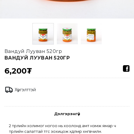
Вандуй Лууван 520гр
ВАНДУЙ ЛУУВАН 520ГР
6,200₮
Хүргэлттэй
Дэлгэрэнгүй
2 төрлийн холимог ногоо нь хоолонд амт нэмж ямар ч 
төрлийн салаттай төгс зохицож хөдөлмөр хөнгөвчилнө.